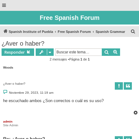
Free Spanish Forum
B
Spanish Institute of Puebla
Free Spanish Forum
Spanish Grammar
u
¿Aver o haber?
s
Buscar
Búsqueda 
Responder
c
2 mensajes •Página
1
de
1
a
Woods
r
¿Aver o haber?
M
Noviembre 29, 2023, 11:19 am
e
n
he escuchado ambos ¿Son correctos o cuál es su uso?
s
a
j
e
admin
Site Admin
Re: ¿Aver o haber?