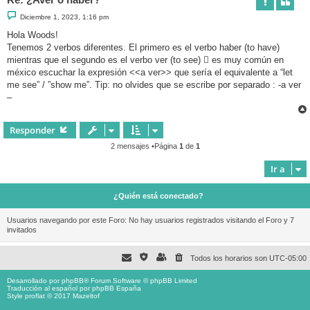
M
Diciembre 1, 2023, 1:16 pm
e
n
Hola Woods!
s
Tenemos 2 verbos diferentes. El primero es el verbo haber (to have)
a
j
mientras que el segundo es el verbo ver (to see)  es muy común en
e
méxico escuchar la expresión <<a ver>> que sería el equivalente a “let
me see” / ”show me”. Tip: no olvides que se escribe por separado : -a ver
–
Responder
2 mensajes •Página
1
de
1
Ir a
¿Quién está conectado?
Usuarios navegando por este Foro: No hay usuarios registrados visitando el Foro y 7
invitados
Todos los horarios son
UTC-05:00
Desarrollado por
phpBB
® Forum Software © phpBB Limited
Traducción al español por
phpBB España
Style proflat © 2017
Mazeltof