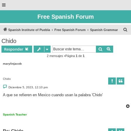
Free Spanish Forum
B
Spanish Institute of Puebla
Free Spanish Forum
Spanish Grammar
u
Chido
s
Buscar
Búsqueda 
Responder
c
2 mensajes •Página
1
de
1
a
marylinjacob
r
Chido
M
Diciembre 5, 2023, 12:10 pm
e
n
A que se refieren en Mexico cuando usan la palabra 'Chido'
s
a
j
e
Spanish Teacher
Re: Chido