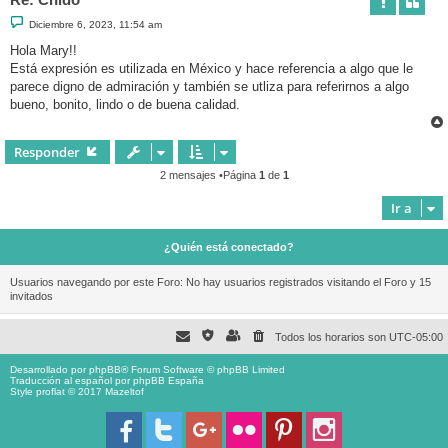
M
Diciembre 6, 2023, 11:54 am
e
n
Hola Mary!!
s
Está expresión es utilizada en México y hace referencia a algo que le
a
j
parece digno de admiración y también se utliza para referirnos a algo
e
bueno, bonito, lindo o de buena calidad.
Responder
2 mensajes •Página
1
de
1
Ir a
¿Quién está conectado?
Usuarios navegando por este Foro: No hay usuarios registrados visitando el Foro y 15
invitados
Todos los horarios son
UTC-05:00
Desarrollado por
phpBB
® Forum Software © phpBB Limited
Traducción al español por
phpBB España
Style proflat © 2017
Mazeltof