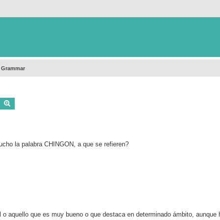
h Grammar
Buscar
Búsqueda avanzada
ucho la palabra CHINGON, a que se refieren?
uel o aquello que es muy bueno o que destaca en determinado ámbito, aunque