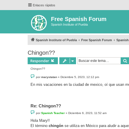
Enlaces rápidos
Free Spanish Forum
Spanish Institute of Puebla
Spanish Institute of Puebla
Free Spanish Forum
Spanis
Chingon??
Responder
Chingon??
M
por
marystatan
»
Diciembre 5, 2023, 12:12 pm
e
n
En mis vacaciones en la ciudad de mexico, oí que usan m
s
a
j
e
Re: Chingon??
M
por
Spanish Teacher
»
Diciembre 6, 2023, 11:52 am
e
n
Hola Mary!!
s
El término
chingón
se utiliza en México para aludir a aq
a
j