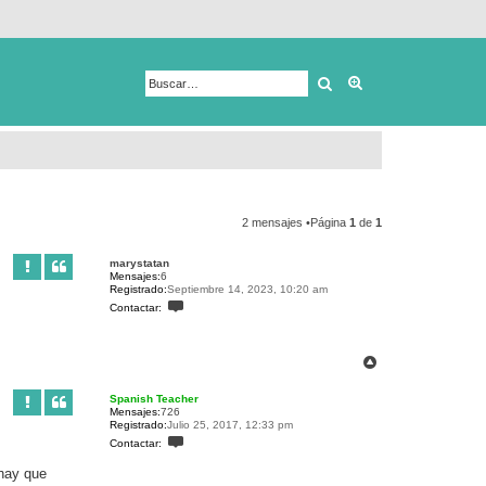
Buscar
Búsqueda avanza
2 mensajes •Página
1
de
1
marystatan
Mensajes:
6
Registrado:
Septiembre 14, 2023, 10:20 am
C
Contactar:
o
n
t
a
A
c
r
t
r
a
Spanish Teacher
r
i
Mensajes:
726
m
b
Registrado:
Julio 25, 2017, 12:33 pm
a
a
C
Contactar:
r
o
y
n
s
 hay que
t
t