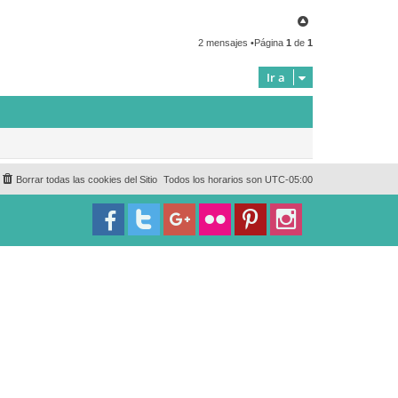
a
a
c
t
A
t
a
r
a
n
2 mensajes •Página
1
de
1
r
r
S
i
p
b
Ir a
a
a
n
i
s
h
T
e
a
c
h
Borrar todas las cookies del Sitio
Todos los horarios son
UTC-05:00
e
r