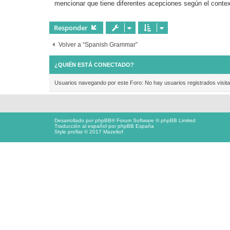
mencionar que tiene diferentes acepciones según el context
e
Responder
Volver a “Spanish Grammar”
¿QUIÉN ESTÁ CONECTADO?
Usuarios navegando por este Foro: No hay usuarios registrados visita
Desarrollado por
phpBB
® Forum Software © phpBB Limited
Traducción al español por
phpBB España
Style proflat © 2017
Mazeltof