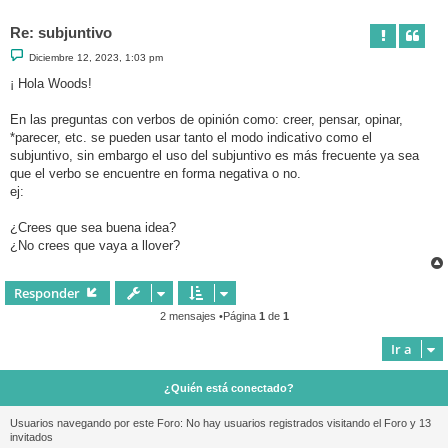
Re: subjuntivo
M
Diciembre 12, 2023, 1:03 pm
e
n
¡ Hola Woods!
s
a
j
En las preguntas con verbos de opinión como: creer, pensar, opinar,
e
*parecer, etc. se pueden usar tanto el modo indicativo como el
subjuntivo, sin embargo el uso del subjuntivo es más frecuente ya sea
que el verbo se encuentre en forma negativa o no.
ej:
¿Crees que sea buena idea?
¿No crees que vaya a llover?
Responder
2 mensajes •Página
1
de
1
Ir a
¿Quién está conectado?
Usuarios navegando por este Foro: No hay usuarios registrados visitando el Foro y 13
invitados