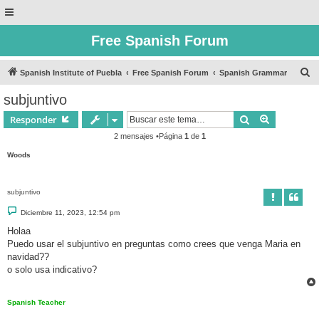
Free Spanish Forum
B
Spanish Institute of Puebla
Free Spanish Forum
Spanish Grammar
u
subjuntivo
s
Buscar
Búsqueda 
Responder
c
2 mensajes •Página
1
de
1
a
Woods
r
subjuntivo
M
Diciembre 11, 2023, 12:54 pm
e
n
Holaa
s
Puedo usar el subjuntivo en preguntas como crees que venga Maria en
a
j
navidad??
e
o solo usa indicativo?
Spanish Teacher