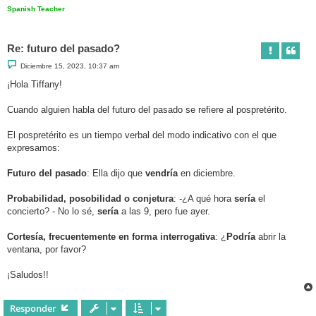
Spanish Teacher
Re: futuro del pasado?
M
Diciembre 15, 2023, 10:37 am
e
n
¡Hola Tiffany!
s
a
j
Cuando alguien habla del futuro del pasado se refiere al pospretérito.
e
El pospretérito es un tiempo verbal del modo indicativo con el que
expresamos:
Futuro del pasado
: Ella dijo que
vendría
en diciembre.
Probabilidad, posobilidad o conjetura
: -¿A qué hora
sería
el
concierto? - No lo sé,
sería
a las 9, pero fue ayer.
Cortesía, frecuentemente en forma interrogativa
: ¿
Podría
abrir la
ventana, por favor?
¡Saludos!!
Responder