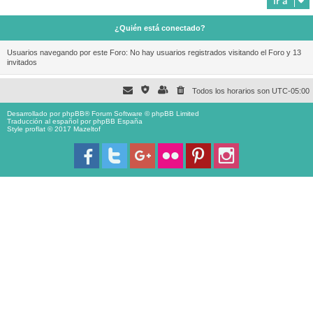
Ir a
¿Quién está conectado?
Usuarios navegando por este Foro: No hay usuarios registrados visitando el Foro y 13
invitados
Todos los horarios son
UTC-05:00
Desarrollado por
phpBB
® Forum Software © phpBB Limited
Traducción al español por
phpBB España
Style proflat © 2017
Mazeltof