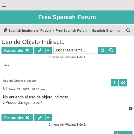
Free Spanish Forum
B
Spanish Institute of Puebla
Free Spanish Forum
Spanish Grammar
u
Uso de Objeto Indirecto
s
Buscar
Búsqueda 
Responder
c
1 mensaje •Página
1
de
1
a
Jack
r
Uso de Objeto Indirecto
M
Junio 22, 2021, 10:53 am
e
n
No entiendo el uso de objeto indirecto
s
¿Puede dar ejemplos?
a
j
e
Responder
1 mensaje •Página
1
de
1