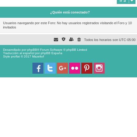
Ir a
¿Quién está conectado?
Usuarios navegando por este Foro: No hay usuarios registrados visitando el Foro y 10
invitados
Todos los horarios son
UTC-05:00
Desarrollado por
phpBB
® Forum Software © phpBB Limited
Traducción al español por
phpBB España
Style proflat © 2017
Mazeltof