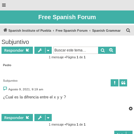
Free Spanish Forum
B
Spanish Institute of Puebla
Free Spanish Forum
Spanish Grammar
u
Subjuntivo
s
Buscar
Búsqueda 
Responder
c
1 mensaje •Página
1
de
1
a
Pedro
r
Subjuntivo
M
Agosto 9, 2021, 9:19 am
e
n
¿Cual es la difrencia entre el x y y ?
s
a
j
e
Responder
1 mensaje •Página
1
de
1