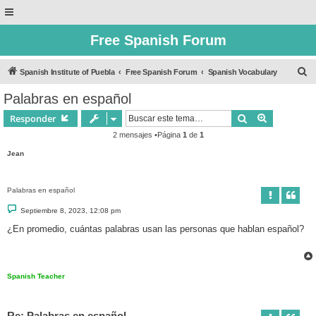
Free Spanish Forum
B
Spanish Institute of Puebla
Free Spanish Forum
Spanish Vocabulary
u
Palabras en español
s
Buscar
Búsqueda 
Responder
c
2 mensajes •Página
1
de
1
a
Jean
r
Palabras en español
M
Septiembre 8, 2023, 12:08 pm
e
n
¿En promedio, cuántas palabras usan las personas que hablan español?
s
a
j
e
Spanish Teacher
Re: Palabras en español