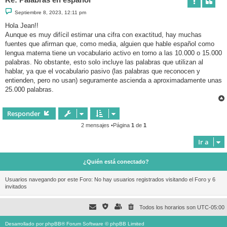
M
Septiembre 8, 2023, 12:11 pm
e
n
Hola Jean!!
s
Aunque es muy difícil estimar una cifra con exactitud, hay muchas
a
j
fuentes que afirman que, como media, alguien que hable español como
e
lengua materna tiene un vocabulario activo en torno a las 10.000 o 15.000
palabras. No obstante, esto solo incluye las palabras que utilizan al
hablar, ya que el vocabulario pasivo (las palabras que reconocen y
entienden, pero no usan) seguramente ascienda a aproximadamente unas
25.000 palabras.
Responder
2 mensajes •Página
1
de
1
Ir a
¿Quién está conectado?
Usuarios navegando por este Foro: No hay usuarios registrados visitando el Foro y 6
invitados
Todos los horarios son
UTC-05:00
Desarrollado por
phpBB
® Forum Software © phpBB Limited