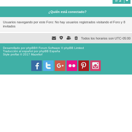
Ir a
¿Quién está conectado?
Usuarios navegando por este Foro: No hay usuarios registrados visitando el Foro y 8
invitados
Todos los horarios son
UTC-05:00
Desarrollado por
phpBB
® Forum Software © phpBB Limited
Traducción al español por
phpBB España
Style proflat © 2017
Mazeltof