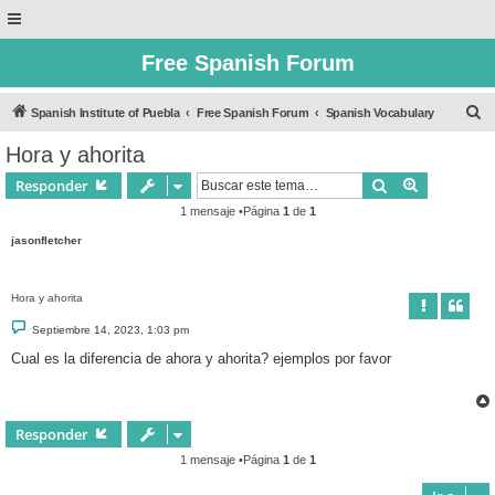
Free Spanish Forum
B
Spanish Institute of Puebla
Free Spanish Forum
Spanish Vocabulary
u
Hora y ahorita
s
Buscar
Búsqueda 
Responder
c
1 mensaje •Página
1
de
1
a
jasonfletcher
r
Hora y ahorita
M
Septiembre 14, 2023, 1:03 pm
e
n
Cual es la diferencia de ahora y ahorita? ejemplos por favor
s
a
j
e
Responder
1 mensaje •Página
1
de
1