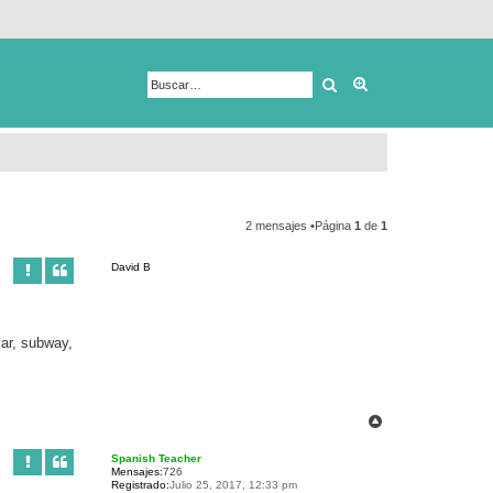
Buscar
Búsqueda avanza
2 mensajes •Página
1
de
1
David B
car, subway,
A
r
r
Spanish Teacher
i
Mensajes:
726
b
Registrado:
Julio 25, 2017, 12:33 pm