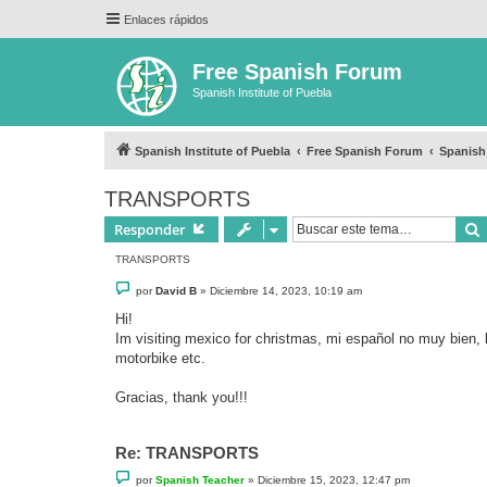
Enlaces rápidos
Free Spanish Forum
Spanish Institute of Puebla
Spanish Institute of Puebla
Free Spanish Forum
Spanish
TRANSPORTS
Responder
TRANSPORTS
M
por
David B
»
Diciembre 14, 2023, 10:19 am
e
n
Hi!
s
Im visiting mexico for christmas, mi español no muy bien, b
a
j
motorbike etc.
e
Gracias, thank you!!!
Re: TRANSPORTS
M
por
Spanish Teacher
»
Diciembre 15, 2023, 12:47 pm