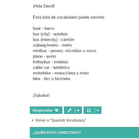
e
n
¡Hola David!
s
a
j
Esta lista de vocabulario puede servirte:
e
boat - barco
bus (city) - autobús
bus (intercity) - camión
subway/metro - metro
minibus - pesero, microbús o micro
plane - avión
trolleybus - trolebús
cable car - teleférico
motorbike - motocicleta o moto
bike - bici o bicicleta
¡Saludos!
Responder
Volver a “Spanish Vocabulary”
¿QUIÉN ESTÁ CONECTADO?