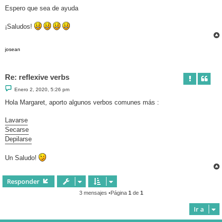
Espero que sea de ayuda
¡Saludos!
josean
Re: reflexive verbs
M
Enero 2, 2020, 5:26 pm
e
n
Hola Margaret, aporto algunos verbos comunes más :
s
a
j
Lavarse
e
Secarse
Depilarse
Un Saludo!
Responder
3 mensajes •Página
1
de
1
Ir a