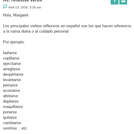
M
Abril 13, 2018, 5:26 am
e
n
Hola, Margaret
s
a
j
Los principales verbos reflexivos en español son los que hacen referencia
e
a la rutina diaria o al cuidado personal.
Por ejemplo:
bañarse
cepillarse
ejercitarse
arreglarse
despertarse
levantarse
peinarse
acostarse
afeitarse
depilarse
maquillarse
ponerse
quitarse
cambiarse
vestirse... etc.