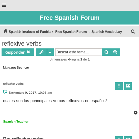
Free Spanish Forum
B
Spanish Institute of Puebla
Free Spanish Forum
Spanish Vocabulary
u
reflexive verbs
s
Buscar
Búsqueda 
Responder
c
3 mensajes •Página
1
de
1
a
Margaret Spencer
r
reflexive verbs
M
Noviembre 9, 2017, 10:08 am
e
n
cuales son los pprincipales verbos reflexivos en español?
s
a
j
e
Spanish Teacher
Re: reflexive verbs