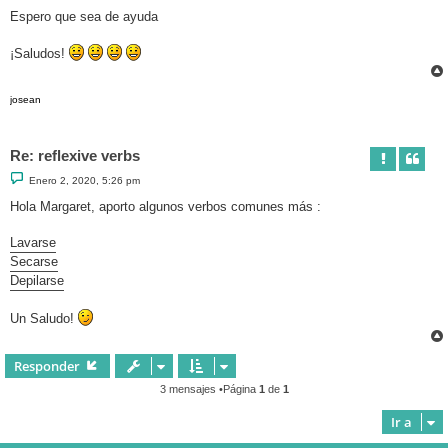
Espero que sea de ayuda
¡Saludos!
josean
Re: reflexive verbs
M
Enero 2, 2020, 5:26 pm
e
n
Hola Margaret, aporto algunos verbos comunes más :
s
a
j
Lavarse
e
Secarse
Depilarse
Un Saludo!
Responder
3 mensajes •Página
1
de
1
Ir a