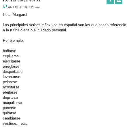
M
Abril 13, 2018, 5:26 am
e
n
Hola, Margaret
s
a
j
Los principales verbos reflexivos en español son los que hacen referencia
e
a la rutina diaria o al cuidado personal.
Por ejemplo:
bañarse
cepillarse
ejercitarse
arreglarse
despertarse
levantarse
peinarse
acostarse
afeitarse
depilarse
maquillarse
ponerse
quitarse
cambiarse
vestirse... etc.