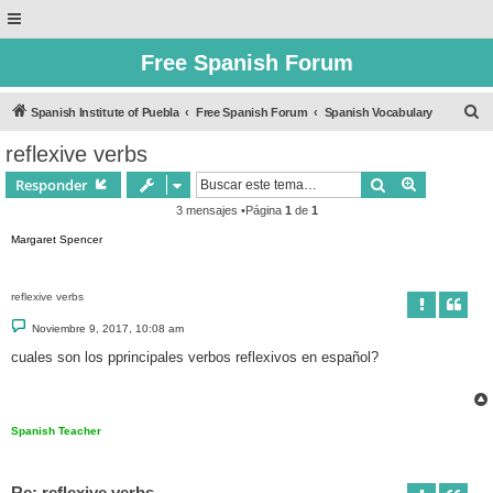
Free Spanish Forum
B
Spanish Institute of Puebla
Free Spanish Forum
Spanish Vocabulary
u
reflexive verbs
s
Buscar
Búsqueda 
Responder
c
3 mensajes •Página
1
de
1
a
Margaret Spencer
r
reflexive verbs
M
Noviembre 9, 2017, 10:08 am
e
n
cuales son los pprincipales verbos reflexivos en español?
s
a
j
e
Spanish Teacher
Re: reflexive verbs