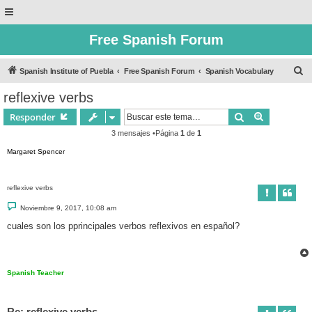
Free Spanish Forum
B
Spanish Institute of Puebla
Free Spanish Forum
Spanish Vocabulary
u
reflexive verbs
s
Buscar
Búsqueda 
Responder
c
3 mensajes •Página
1
de
1
a
Margaret Spencer
r
reflexive verbs
M
Noviembre 9, 2017, 10:08 am
e
n
cuales son los pprincipales verbos reflexivos en español?
s
a
j
e
Spanish Teacher
Re: reflexive verbs