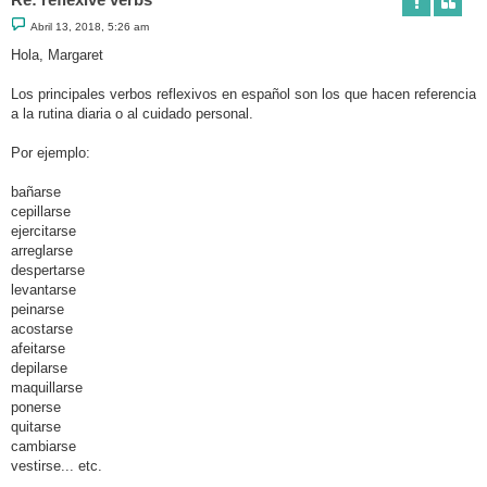
M
Abril 13, 2018, 5:26 am
e
n
Hola, Margaret
s
a
j
Los principales verbos reflexivos en español son los que hacen referencia
e
a la rutina diaria o al cuidado personal.
Por ejemplo:
bañarse
cepillarse
ejercitarse
arreglarse
despertarse
levantarse
peinarse
acostarse
afeitarse
depilarse
maquillarse
ponerse
quitarse
cambiarse
vestirse... etc.