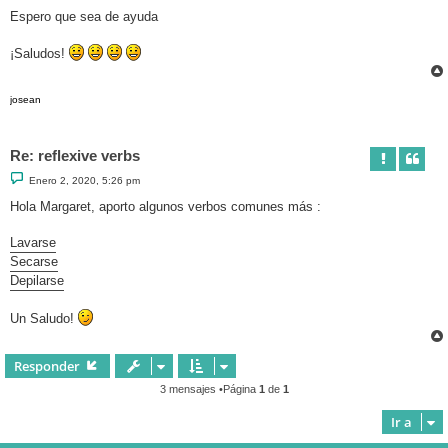
Espero que sea de ayuda
¡Saludos!
josean
Re: reflexive verbs
M
Enero 2, 2020, 5:26 pm
e
n
Hola Margaret, aporto algunos verbos comunes más :
s
a
j
Lavarse
e
Secarse
Depilarse
Un Saludo!
Responder
3 mensajes •Página
1
de
1
Ir a