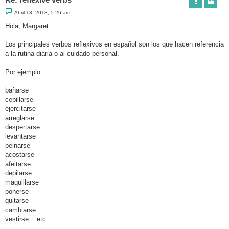
M
Abril 13, 2018, 5:26 am
e
n
Hola, Margaret
s
a
j
Los principales verbos reflexivos en español son los que hacen referencia
e
a la rutina diaria o al cuidado personal.
Por ejemplo:
bañarse
cepillarse
ejercitarse
arreglarse
despertarse
levantarse
peinarse
acostarse
afeitarse
depilarse
maquillarse
ponerse
quitarse
cambiarse
vestirse... etc.