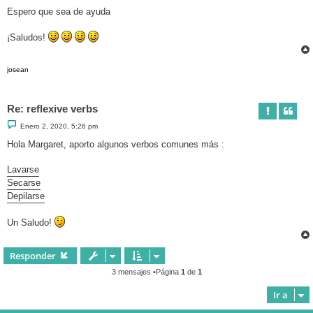
Espero que sea de ayuda
¡Saludos!
josean
Re: reflexive verbs
M
Enero 2, 2020, 5:26 pm
e
n
Hola Margaret, aporto algunos verbos comunes más :
s
a
j
Lavarse
e
Secarse
Depilarse
Un Saludo!
Responder
3 mensajes •Página
1
de
1
Ir a