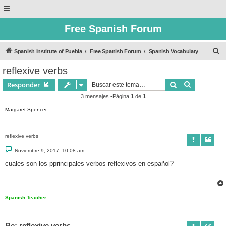
Free Spanish Forum
B
Spanish Institute of Puebla
Free Spanish Forum
Spanish Vocabulary
u
reflexive verbs
s
Buscar
Búsqueda 
Responder
c
3 mensajes •Página
1
de
1
a
Margaret Spencer
r
reflexive verbs
M
Noviembre 9, 2017, 10:08 am
e
n
cuales son los pprincipales verbos reflexivos en español?
s
a
j
e
Spanish Teacher
Re: reflexive verbs