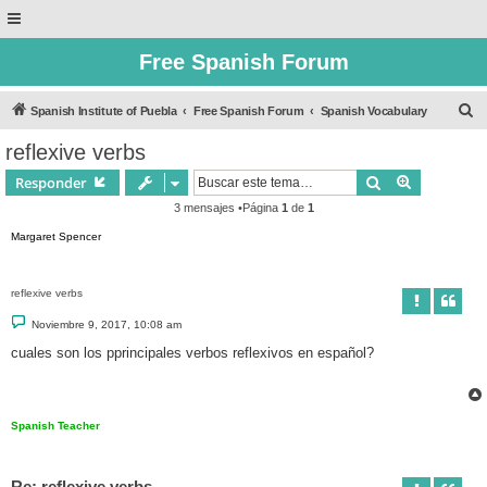
Free Spanish Forum
B
Spanish Institute of Puebla
Free Spanish Forum
Spanish Vocabulary
u
reflexive verbs
s
Buscar
Búsqueda 
Responder
c
3 mensajes •Página
1
de
1
a
Margaret Spencer
r
reflexive verbs
M
Noviembre 9, 2017, 10:08 am
e
n
cuales son los pprincipales verbos reflexivos en español?
s
a
j
e
Spanish Teacher
Re: reflexive verbs