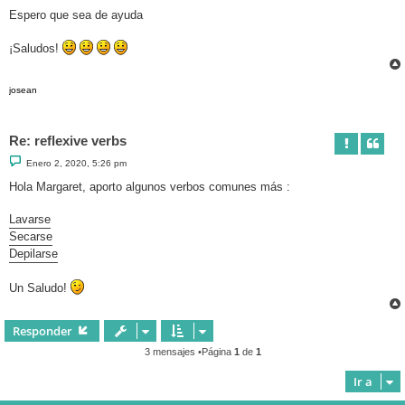
Espero que sea de ayuda
¡Saludos!
josean
Re: reflexive verbs
M
Enero 2, 2020, 5:26 pm
e
n
Hola Margaret, aporto algunos verbos comunes más :
s
a
j
Lavarse
e
Secarse
Depilarse
Un Saludo!
Responder
3 mensajes •Página
1
de
1
Ir a