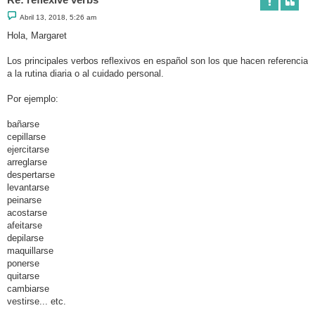
M
Abril 13, 2018, 5:26 am
e
n
Hola, Margaret
s
a
j
Los principales verbos reflexivos en español son los que hacen referencia
e
a la rutina diaria o al cuidado personal.
Por ejemplo:
bañarse
cepillarse
ejercitarse
arreglarse
despertarse
levantarse
peinarse
acostarse
afeitarse
depilarse
maquillarse
ponerse
quitarse
cambiarse
vestirse... etc.