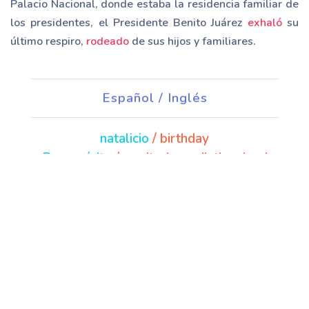
Palacio Nacional, donde estaba la residencia familiar de
los presidentes, el Presidente Benito Juárez
exhaló
su
último respiro,
rodeado
de sus hijos y familiares.
Español / Inglés
natalicio
/ birthday
Benemérito
/ meritorious, distinguised
legado
/ legacy
perdurará
/ to last, endure
digno
/ worthy
varias
/ several
épocas
/ periods, times
parteaguas
/ divide, ridge
protagonista
/ protagonist