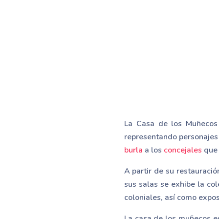
La Casa de los Muñecos 
representando personajes 
burla
a los
concejales
que 
A partir de su restauraci
sus salas se exhibe la co
coloniales, así como expos
La casa de los muñecos es