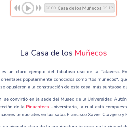
Casa de los Muñecos
00:00
05:19
La Casa de los
Muñecos
es un claro ejemplo del fabuloso uso de la Talavera. E
orientales popularmente conocidos como "los muñecos", que
se opusieron a la construcción de esta casa, más suntuosa qu
ón, se convirtió en la sede del Museo de la Universidad Aut
lección de la
Pinacoteca
Universitaria, la cual está compues
iciones temporales en las salas Francisco Xavier Clavijero y 
 un ejemplo claro de la arquitectura barroca en la ciudad d