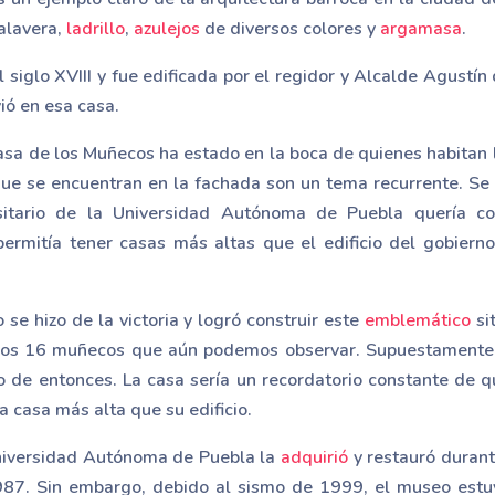
alavera,
ladrillo
,
azulejos
de diversos colores y
argamasa
.
 siglo XVIII y fue edificada por el regidor y Alcalde Agustín
ió en esa casa.
Casa de los Muñecos ha estado en la boca de quienes habitan 
e se encuentran en la fachada son un tema recurrente. Se 
itario de la Universidad Autónoma de Puebla quería co
ermitía tener casas más altas que el edificio del gobiern
e hizo de la victoria y logró construir este
emblemático
si
los 16 muñecos que aún podemos observar. Supuestamente s
 de entonces. La casa sería un recordatorio constante de 
 casa más alta que su edificio.
niversidad Autónoma de Puebla la
adquirió
y restauró durante
987. Sin embargo, debido al sismo de 1999, el museo estuv