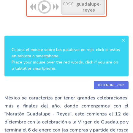
guadalupe-
00:00
reyes
×
Coloca el mouse sobre las palabras en rojo, click si estas
en tableta o smartphone.
Place your mouse over the red words, click if you are on
a tablet or smartphone.
DICIEMBRE, 2022
México se caracteriza por tener grandes celebraciones,
más a finales del año, donde comenzamos con el
"Maratón Guadalupe - Reyes", este comienza el 12 de
diciembre con la celebración a la Virgen de Guadalupe y
termina el 6 de enero con las compras y partida de rosca