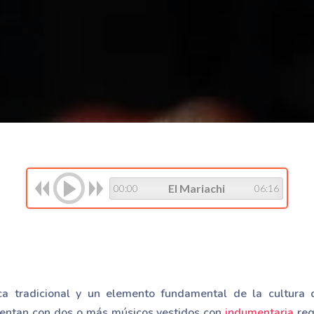
El Mariachi
00:00
06:16
ca tradicional y un elemento fundamental de la cultura 
cuentan con dos o más músicos vestidos con
indumentaria
regi