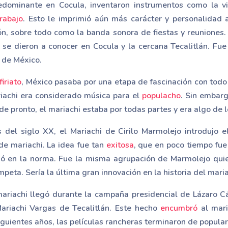
edominante en Cocula, inventaron instrumentos como la vi
rabajo
. Esto le imprimió aún más carácter y personalidad 
n, sobre todo como la banda sonora de fiestas y reuniones. 
 se dieron a conocer en Cocula y la cercana Tecalitlán. Fu
 de México.
firiato
, México pasaba por una etapa de fascinación con todo 
riachi era considerado música para el
populacho
. Sin embar
de pronto, el mariachi estaba por todas partes y era algo de l
s del siglo XX, el Mariachi de Cirilo Marmolejo introdujo 
de mariachi. La idea fue tan
exitosa
, que en poco tiempo fue
rtió en la norma. Fue la misma agrupación de Marmolejo qui
mpeta. Sería la última gran innovación en la historia del maria
riachi llegó durante la campaña presidencial de Lázaro Cá
Mariachi Vargas de Tecalitlán. Este hecho
encumbró
al mari
siguientes años, las películas rancheras terminaron de popular