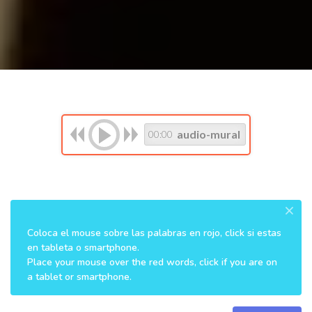
audio-mural
00:00
×
Coloca el mouse sobre las palabras en rojo, click si estas
en tableta o smartphone.
Place your mouse over the red words, click if you are on
a tablet or smartphone.