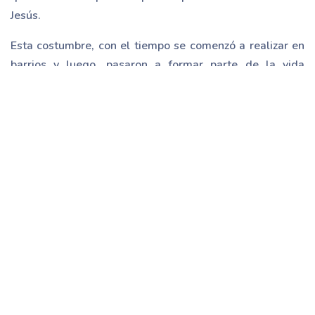
Jesús.
Esta costumbre, con el tiempo se comenzó a realizar en
barrios y luego, pasaron a formar parte de la vida
familiar. Según la tradición, una Posada comienza con el
rezo del Rosario y el canto de las
letanías
.
Durante el canto, los asistentes forman dos
filas
que
terminan con 2 ó 4 niños que llevan a la Santísima
Virgen y a San José, llamados "Peregrinos", que van a
Belén. Al terminar las letanías, se dividen en dos
grupos: uno entra a la casa y otro pide posada, imitando
a San José y la Santísima Virgen cuando llegaron a
Belén.
Los peregrinos reciben
acogida
por parte del grupo que
se encuentra en el interior. Luego de esto, siguen los
alegres villancicos y termina la fiesta rompiendo piñatas