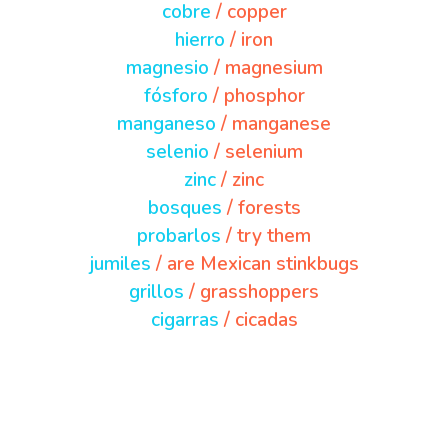
cobre
/ copper
hierro
/ iron
magnesio
/ magnesium
fósforo
/ phosphor
manganeso
/ manganese
selenio
/ selenium
zinc
/ zinc
bosques
/ forests
probarlos
/ try them
jumiles
/ are Mexican stinkbugs
grillos
/ grasshoppers
cigarras
/ cicadas
tostaditos
/ toasted
comestibles
/ edible
escamoles
/ edible larvae