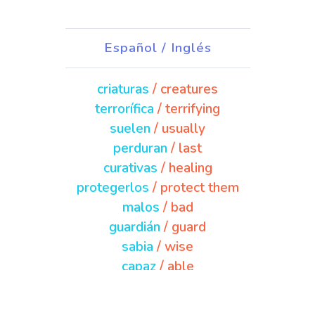
Español / Inglés
criaturas
/ creatures
terrorífica
/ terrifying
suelen
/ usually
perduran
/ last
curativas
/ healing
protegerlos
/ protect them
malos
/ bad
guardián
/ guard
sabia
/ wise
capaz
/ able
granizo
/ hail
enfermedades
/ diseases