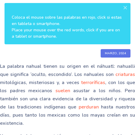
×
Coloca el mouse sobre las palabras en rojo, click si estas
en tableta o smartphone.
Place your mouse over the red words, click if you are on
a tablet or smartphone.
MARZO, 2024
La palabra nahual tienen su origen en el náhuatl: nahualli
que significa ‘oculto, escondido’. Los nahuales son
criaturas
mitológicas, misteriosas y, a veces
terroríficas
, con los que
los padres mexicanos
suelen
asustar a los niños. Pero
también son una clara evidencia de la diversidad y riqueza
de las tradiciones indígenas que
perduran
hasta nuestro
días, pues tanto los mexicas como los mayas creían en su
existencia.