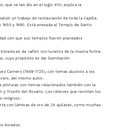
 que se les dio en el siglo XVII, explica la
izó un trabajo de restauración de toda la Capilla.
ños 1650 y 1690. Está anexada al Templo de Santo
sidad con que sus templos fueron planeados
 su bóveda es de cañón con lunetos de la misma forma
s, cuyo propósito es dar iluminación
uez Carnero (1649-1725), con temas alusivos a los
ucero, del mismo autor.
ras pinturas con temas relacionados también con la
ón y Triunfo del Rosario. Los relieves que revisten los
-religioso.
erta con láminas de oro de 24 quilates, como muchas
ves dorados.