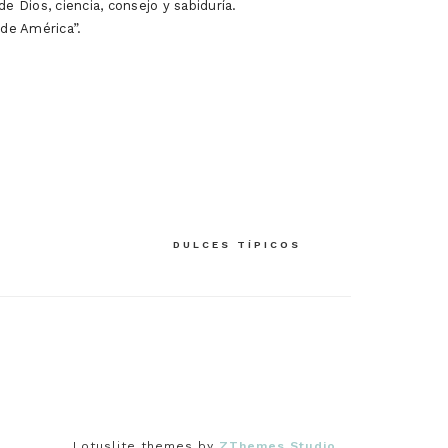
e Dios, ciencia, consejo y sabiduría.
 de América”.
DULCES TÍPICOS
Lotuslite themes by
ZThemes Studio