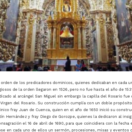
la orden de los predicadores dominicos, quienes dedicaban en cada u
iosos de la orden llegaron en 1526, pero no fue hasta el año de 153
cado al arcángel San Miguel sin embargo la capilla del Rosario fue
Virgen del Rosario. Su construcción cumplía con un doble propósito: 
nico fray Juan de Cuenca, quien en el año de 1650 inició su constru
ín Hernández y fray Diego de Gorozpe, quienes la dedicaron al insi
sagración el 16 de abril de 1690, para que coincidiera con la fecha
ose en cada uno de ellos un sermón, procesiones, misas y eventos co