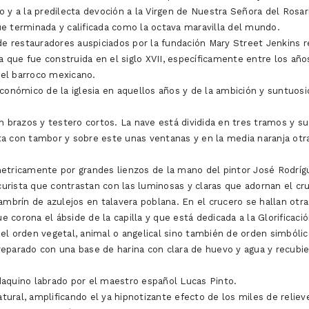
y a la predilecta devoción a la Virgen de Nuestra Señora del Rosario,
e terminada y calificada como la octava maravilla del mundo.
restauradores auspiciados por la fundación Mary Street Jenkins real
ca que fue construida en el siglo XVII, específicamente entre los a
del barroco mexicano.
económico de la iglesia en aquellos años y de la ambición y suntuo
on brazos y testero cortos. La nave está dividida en tres tramos y
a con tambor y sobre este unas ventanas y en la media naranja otra
metricamente por grandes lienzos de la mano del pintor José Rodríg
scurista que contrastan con las luminosas y claras que adornan el cr
lambrín de azulejos en talavera poblana. En el crucero se hallan ot
ue corona el ábside de la capilla y que está dedicada a la Glorificaci
el orden vegetal, animal o angelical sino también de orden simbólico
reparado con una base de harina con clara de huevo y agua y recubi
aldaquino labrado por el maestro español Lucas Pinto.
atural, amplificando el ya hipnotizante efecto de los miles de relie