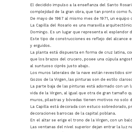
El decidido impulso a la enseñanza del Santo Rosario 
complejidad de la gran obra, que tan pronto como fu
De mayo de 1967 al mismo mes de 1971, un equipo de 
La Capilla del Rosario es una maravilla arquitectóni
Domingo. Es un lugar que representa el esplendor 
Este tipo de construcciones es reflejo del alcance 
y erguidos.
La planta está dispuesta en forma de cruz latina, c
que los brazos del crucero, posee una cúpula angost
al suntuoso ciprés justo abajo.
Los muros laterales de la nave están revestidos si
Gozos de la Virgen, las pinturas son de estilo claro
La parte baja de las pinturas está adornado con un 
vida de la Virgen, al igual que otra de gran tamaño q
muros, pilastras y bóvedas tienen motivos no solo d
La Capilla está decorada con estuco sobredorado, p
decoraciones barrocas de la capital poblana.
En el altar se erige el trono de la Virgen, con un b
Las ventanas del nivel superior dejan entrar la luz n