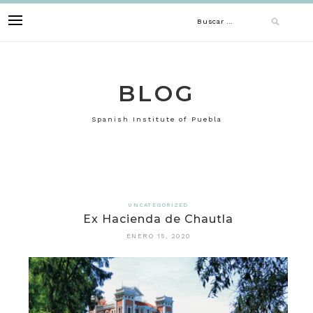
Skip
Buscar:
to
content
BLOG
Spanish Institute of Puebla
UNCATEGORIZED
Ex Hacienda de Chautla
ENERO 15, 2020