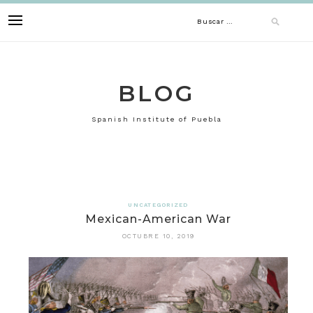
Skip
Buscar:
to
content
BLOG
Spanish Institute of Puebla
UNCATEGORIZED
Mexican-American War
OCTUBRE 10, 2019